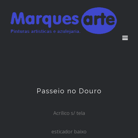
Passeio no Douro
Acrílico s/ tela
esticador baixo